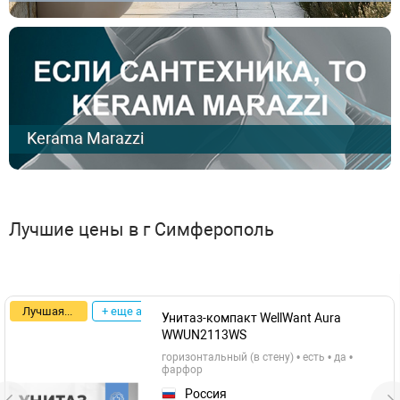
Kerama Marazzi
Лучшие цены в г Симферополь
Лучшая цена
+ еще акции
Унитаз-компакт WellWant Aura
WWUN2113WS
горизонтальный (в стену) • есть • да •
фарфор
Россия