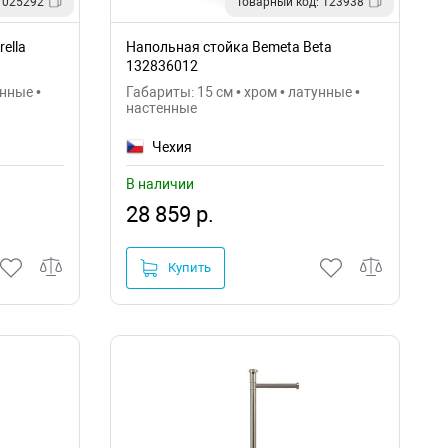
 025292
Товарный код: 123938
ella
Напольная стойка Bemeta Beta
132836012
унные •
Габариты: 15 см • хром • латунные •
настенные
Чехия
В наличии
28 859 р.
Купить