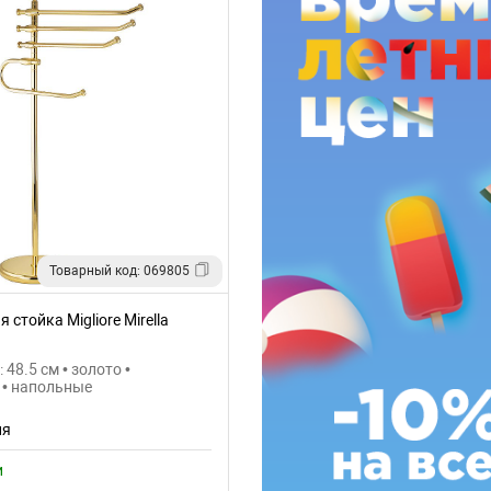
Товарный код: 069805
 стойка Migliore Mirella
 48.5 см • золото •
 • напольные
ия
и