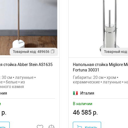
Товарный код: 489656
Товарный код:
 стойка Abber Stein AS1635
Напольная стойка Migliore Mir
Fortuna 30031
 30 см • латунные •
Габариты: 20 см • хром •
 • белые • из
керамические • латунные • 
енного камня
ания
Италия
и
В наличии
 р.
46 585 р.
ить
Купить