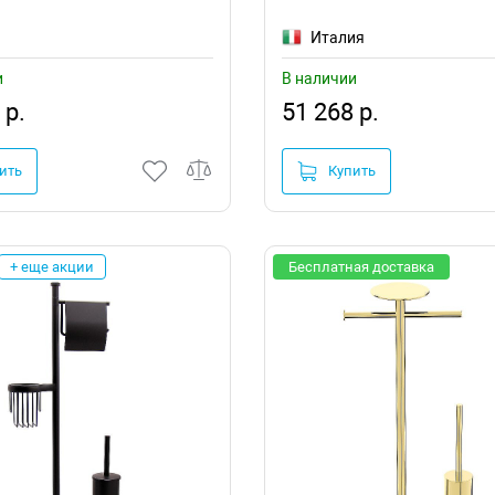
я
Италия
и
В наличии
 р.
51 268 р.
ить
Купить
+ еще акции
Бесплатная доставка