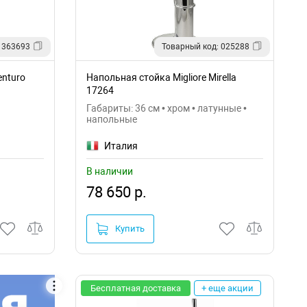
 363693
Товарный код: 025288
nturo
Напольная стойка Migliore Mirella
17264
Габариты: 36 см • хром • латунные •
напольные
Италия
В наличии
78 650 р.
Купить
Бесплатная доставка
+ еще акции