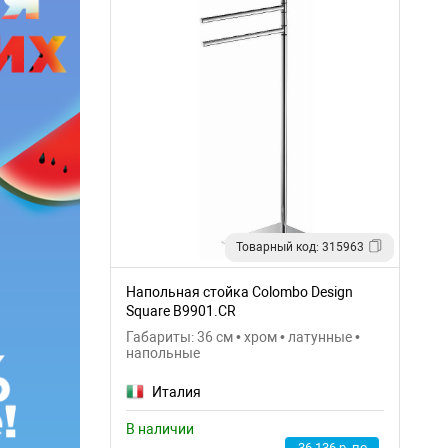
Товарный код: 315963
Напольная стойка Colombo Design
Square B9901.CR
Габариты: 36 см • хром • латунные •
напольные
Италия
В наличии
36 136 р. по