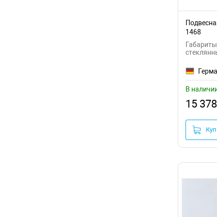
Подвесная
1468
Габариты:
стеклянны
Герм
В наличи
15 378
Куп