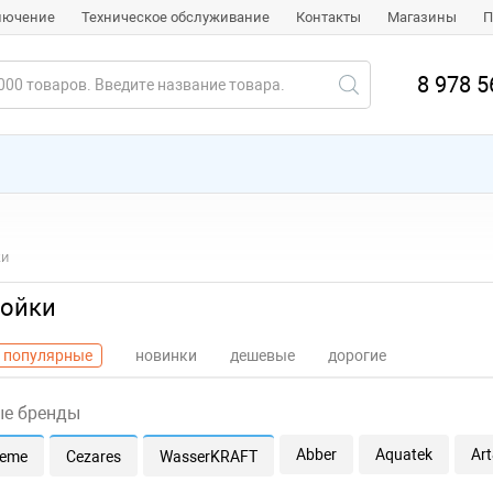
ключение
Техническое обслуживание
Контакты
Магазины
П
8 978 5
ки
тойки
популярные
новинки
дешевые
дорогие
ые бренды
Abber
Aquatek
Ar
eme
Cezares
WasserKRAFT