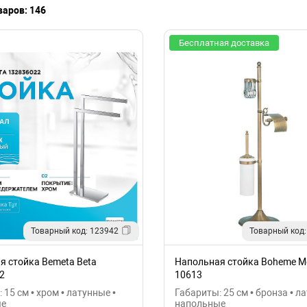
варов: 146
Бесплатная доставка
Товарный код: 123942
Товарный код:
я стойка Bemeta Beta
Напольная стойка Boheme Me
2
10613
 15 см • хром • латунные •
Габариты: 25 см • бронза • л
ые
напольные