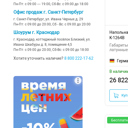
никель
(3)
Пн-Пт: с 09:00 — 19:00, Сб-Вс: с 09:00 до 18:00
Toto
(1)
акрил
Офис продаж г. Санкт-Петербург
вороненая сталь
(2)
TW
(3)
искусственная кожа
г. Санкт-Петербург, ул. Ивана Черных д. 29
Пн-Пт: с 09:00 до 20:00, Сб - Вс: с 09:00 до 20:00
серебро
Viko
(4)
Шоурум г. Краснодар
Напольна
розовое золото
K-1264B
Gappo
г. Краснодар, коттеджный посёлок Близкий, ул.
Ивана Шкабуры д. 8, помещение 4,5
Габариты:
фиолетовые
латунные 
Пн-Пт: с 09:00 до 20:00, Сб-Вс: с 09:00 до 18:00
Sapho
медь
Хотите уточнить наличие?
8 800 222-17-62
Герм
бежевый
В наличи
26 822
оранжевый
коричневый
Куп
Бесплатн