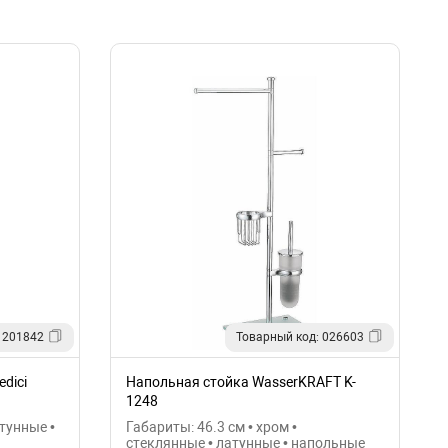
 201842
Товарный код: 026603
dici
Напольная стойка WasserKRAFT K-
1248
атунные •
Габариты: 46.3 см • хром •
стеклянные • латунные • напольные