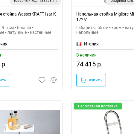
Товарный код: 138268
Товарный код:
 стойка WasserKRAFT Isar K-
Напольная стойка Migliore Mir
17261
 9.5 см • бронза •
Габариты: 55 см • хром • лат
е • латунные • настенные
напольные
ания
Италия
и
В наличии
 р.
74 415 р.
ить
Купить
Бесплатная доставка