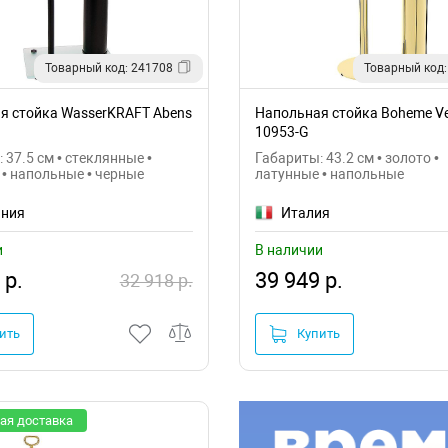
Товарный код: 241708
Товарный код:
я стойка WasserKRAFT Abens
Напольная стойка Boheme Ve
10953-G
 37.5 см • стеклянные •
Габариты: 43.2 см • золото •
• напольные • черные
латунные • напольные
ания
Италия
и
В наличии
 р.
39 949 р.
32 918 р.
ить
Купить
ая доставка