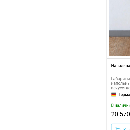
Напольная
Габариты:
напольные
искусств
Герм
В наличи
20 570
Куп