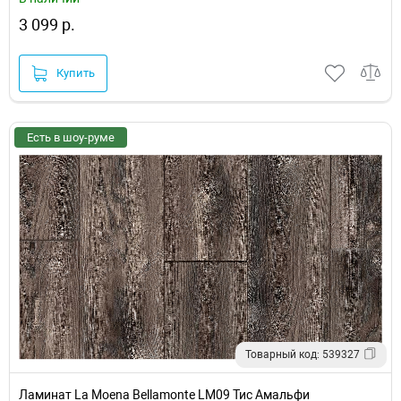
3 099 р.
Купить
Есть в шоу-руме
Товарный код: 539327
Ламинат La Moena Bellamonte LM09 Тис Амальфи