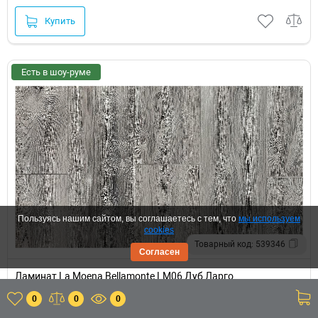
Купить
Есть в шоу-руме
Пользуясь нашим сайтом, вы соглашаетесь с тем, что
мы используем
cookies
Товарный код: 539346
Согласен
Ламинат La Moena Bellamonte LM06 Дуб Ларго
0
0
0
33 класс • 10 мм • с фаской