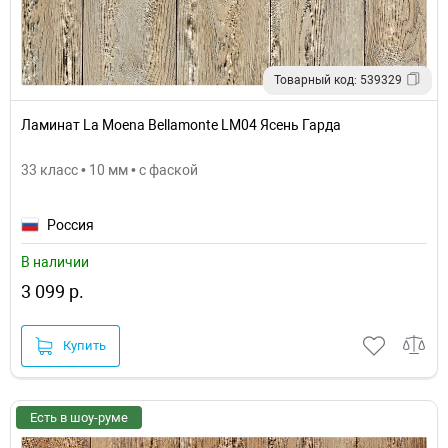
Товарный код: 539329
Ламинат La Moena Bellamonte LM04 Ясень Гарда
33 класс • 10 мм • с фаской
Россия
В наличии
3 099 р.
Купить
Есть в шоу-руме