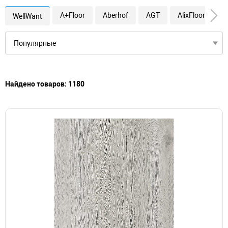
A+Floor
Aberhof
AGT
AlixFloor
A
WellWant
Найдено товаров: 1180