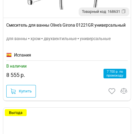
Товарный код: 168631
Смеситель для ванны Olive's Girona 01221GR универсальный
для ванны • хром • двухвентильные • универсальные
Испания
В наличии
7 700 р. по
8 555 р.
промокоду
Купить
Выгода