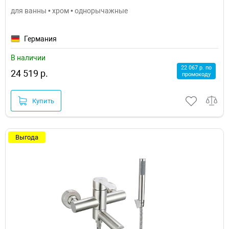
для ванны • хром • однорычажные
Германия
В наличии
22 067 р. по
24 519 р.
промокоду
Купить
Выгода