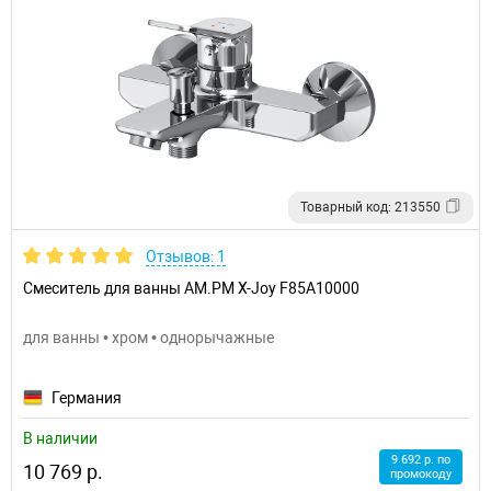
Товарный код: 213550
Отзывов: 1
Смеситель для ванны AM.PM X-Joy F85A10000
для ванны • хром • однорычажные
Германия
В наличии
9 692 р. по
10 769 р.
промокоду