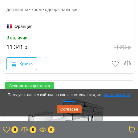
для ванны • хром • однорычажные
Франция
В наличии
11 341 р.
11 856 р.
Купить
Бесплатная доставка
Пользуясь нашим сайтом, вы соглашаетесь с тем, что
мы используем
cookies
Согласен
0
0
0