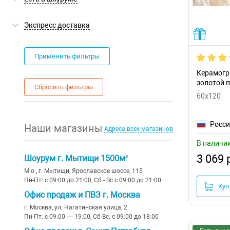
для улицы
(229)
Португалия
sugar
(87)
ступени и подступенки
AVA
(38)
бежевый
(822)
под паркет
(3)
нет
(13)
Мытищи
(661)
Экспресс доставка
металлизированная
(1)
плинтус
Axima
(14)
серый
(1163)
камень
(1368)
лаппатированная
(279)
вставка
Экспресс доставка
(0)
Azario
(56)
черный
(286)
под бетон
(632)
Применить фильтры
матовая
(2006)
Azteca
(20)
коричневый
(270)
тераццо
(108)
Керамогр
золотой 
структурированная
(118)
Сбросить фильтры
Azulev
(2)
другие цвета
(189)
мрамор
(1324)
60x120
Azuvi
(12)
под металл
(83)
Росс
Наши магазины
Baldocer
(24)
Адреса всех магазинов
шеврон
(6)
В наличи
Belleza
(60)
без рисунка
(36)
3 069 
Шоурум г. Мытищи 1500м²
Bode ceramica
(7)
рейки
(39)
М.о., г. Мытищи, Ярославское шоссе, 115
Пн-Пт: с 09:00 до 21:00, Сб - Вс с 09:00 до 21:00
Куп
Bonaparte
(5)
с орнаментом
(56)
Офис продаж и ПВЗ г. Москва
Buono Ceramica
(27)
г. Москва, ул. Нагатинская улица, 2
под мозаику
(7)
Пн-Пт: с 09:00 — 19:00, Сб-Вс: с 09:00 до 18:00
Caesar
(72)
под текстиль
(10)