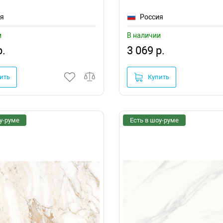
ия
Россия
и
В наличии
р.
3 069 р.
ить
Купить
у-руме
Есть в шоу-руме