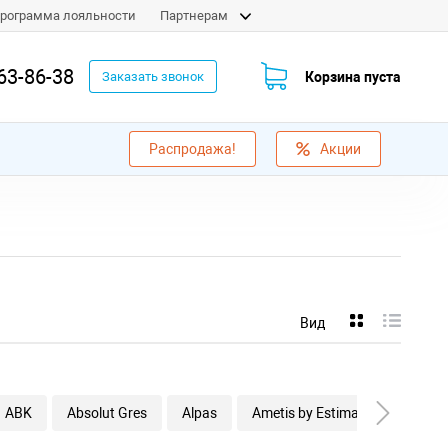
рограмма лояльности
Партнерам
63-86-38
Корзина пуста
Заказать звонок
Распродажа!
Акции
Вид
ABK
Absolut Gres
Alpas
Ametis by Estima
Aparici