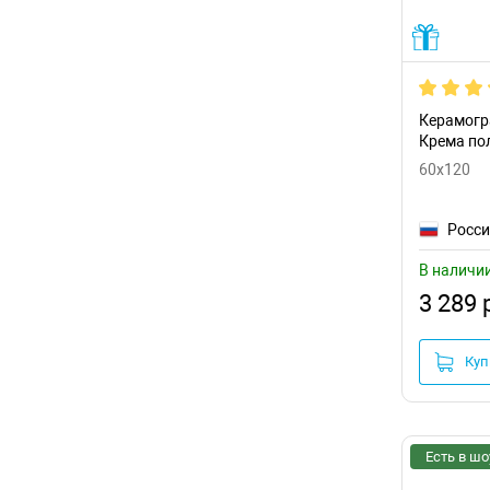
Exterior Ceramica
(6)
Fanal
(15)
Fap Ceramiche
(7)
Керамогр
Flaviker
(55)
Крема по
60x120
Fusure Ceramic
(18)
Gambini
(12)
Росс
Geotiles
(38)
В наличи
3 289 
GlobalTile
(84)
Granoland/LandDecor
(8)
Куп
Grasaro
(15)
Gravita
(34)
Есть в шо
Grespania
(65)