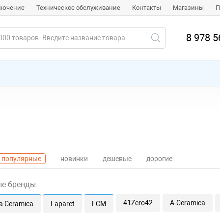
ключение
Техническое обслуживание
Контакты
Магазины
П
8 978 5
популярные
новинки
дешевые
дорогие
ые бренды
41Zero42
A-Ceramica
a Ceramica
Laparet
LCM