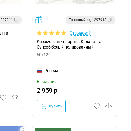
 297911
Товарный код: 297913
атта
Отзывов: 1
Керамогранит Laparet Калакатта
Суперб белый полированный
60x120
Россия
В наличии
2 959 р.
Купить