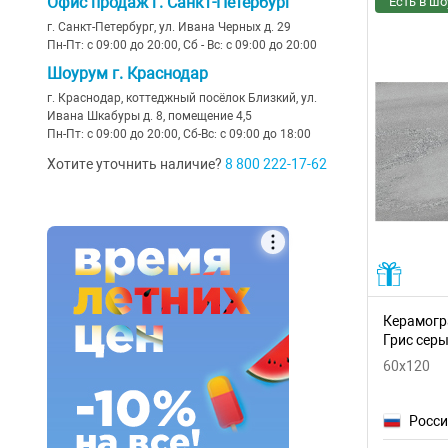
Офис продаж г. Санкт-Петербург
Есть в шо
г. Санкт-Петербург, ул. Ивана Черных д. 29
Casa Dolce Casa
(22)
геометрия
(16)
Пн-Пт: с 09:00 до 20:00, Сб - Вс: с 09:00 до 20:00
Cayyenne
(3)
Шоурум г. Краснодар
под ламинат
г. Краснодар, коттеджный посёлок Близкий, ул.
Century
(30)
пэчворк
Ивана Шкабуры д. 8, помещение 4,5
Пн-Пт: с 09:00 до 20:00, Сб-Вс: с 09:00 до 18:00
Ceradim
(41)
под ковер
Хотите уточнить наличие?
8 800 222-17-62
Ceramica D Imola
(68)
под кирпич
Ceramiche Piemme
(32)
Cercom
(35)
Cerdomus
(16)
Керамогр
Cerrad
(13)
Грис сер
60x120
Cir
(5)
ColiseumGres
(17)
Росс