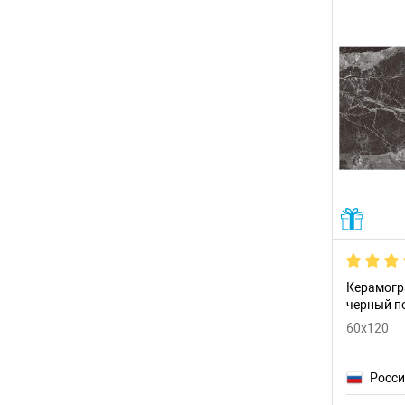
Gresse (Грани Таганая)
(24)
Idalgo (Идальго)
(7)
Infinity Ceramica
(9)
Italgraniti
(37)
Italica
(2)
Italon
(76)
ITC Ceramic
(99)
ITT Ceramic
(3)
Керамогр
Jano Tiles
(23)
черный п
Keope
(16)
60x120
Keratile (KTL)
(39)
Росс
Kerranova
(39)