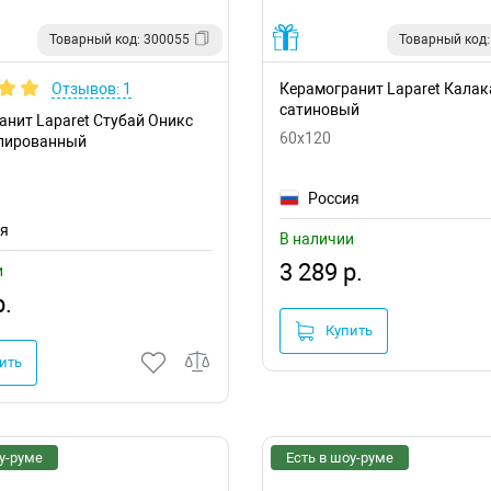
Товарный код: 300055
Товарный код:
Отзывов: 1
Керамогранит Laparet Калак
сатиновый
анит Laparet Стубай Оникс
60x120
лированный
Россия
ия
В наличии
3 289 р.
и
р.
Купить
ить
у-руме
Есть в шоу-руме