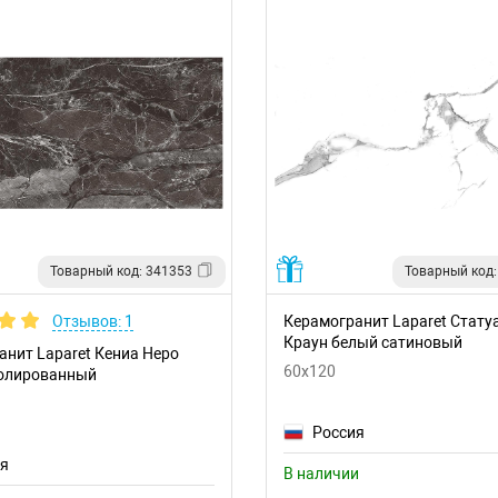
Товарный код: 341353
Товарный код:
Отзывов: 1
Керамогранит Laparet Стату
Краун белый сатиновый
анит Laparet Кениа Неро
60x120
олированный
Россия
ия
В наличии