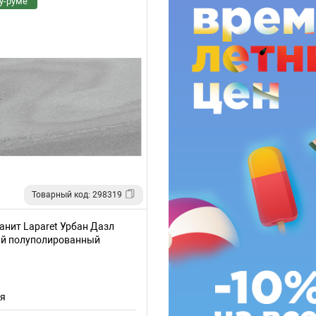
у-руме
Товарный код: 298319
анит Laparet Урбан Дазл
ый полуполированный
ия