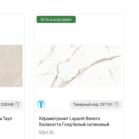
Есть в шоу-руме
 238348
Товарный код: 297741
м Тауп
Керамогранит Laparet Венато
Калакатта Голд белый сатиновый
60x120