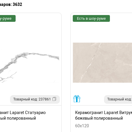
варов: 3632
у-руме
Есть в шоу-руме
Товарный код: 237861
Товарный код:
анит Laparet Статуарио
Керамогранит Laparet Витру
лый полированный
бежевый полированный
60x120