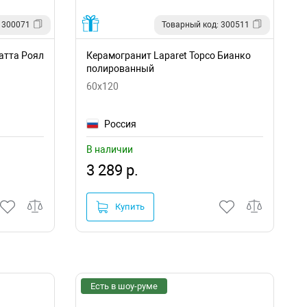
 300071
Товарный код: 300511
атта Роял
Керамогранит Laparet Торсо Бианко
полированный
60x120
Россия
В наличии
3 289 р.
Купить
Есть в шоу-руме