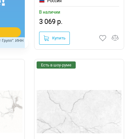
Россия
В наличии
3 069 р.
Купить
 Групп". ИНН
Есть в шоу-руме