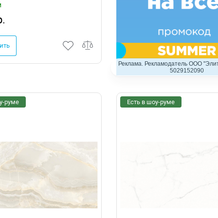
и
р.
ить
Реклама. Рекламодатель ООО "Элит
5029152090
у-руме
Есть в шоу-руме