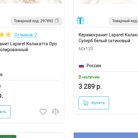
Товарный код: 297892
Товарный код:
Отзывов: 2
Керамогранит Laparet Калак
Суперб белый сатиновый
анит Laparet Калакатта Оро
60x120
полированный
Россия
ия
В наличии
3 289 р.
и
р.
Купить
ить