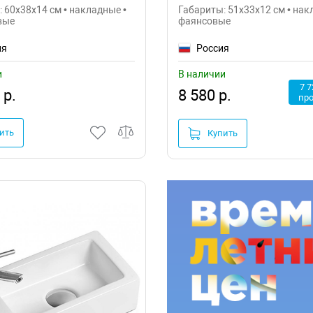
 60x38x14 см • накладные •
Габариты: 51x33x12 см • нак
вые
фаянсовые
ия
Россия
и
В наличии
7 7
 р.
8 580 р.
пр
ить
Купить