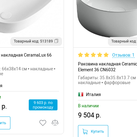
Товарный код: 513189
Товарный код:
 накладная CeramaLux 66
Отзывов: 1
Раковина накладная Cerami
 66x38x14 см • накладные •
Element 36 CN6032
ые
Габариты: 35.8x35.8x13.7 см 
накладные • фарфоровые
ия
Италия
и
9 603 р. по
 р.
В наличии
промокоду
9 504 р.
ить
Купить