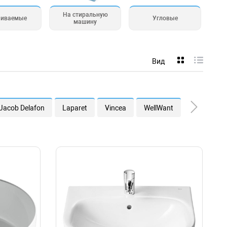
На стиральную
аиваемые
Угловые
машину
Вид
1MarKa
Jacob Delafon
Laparet
Vincea
WellWant