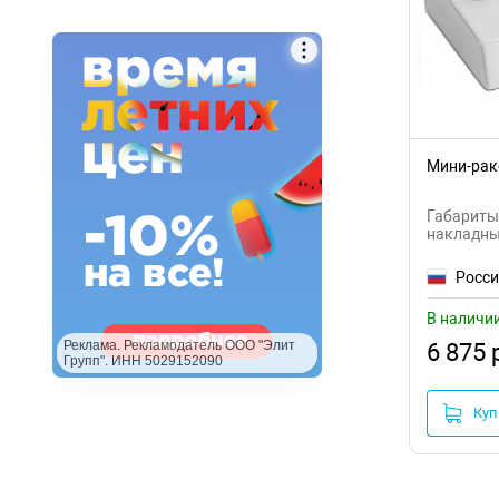
Моноблоки
Bien
(18)
Рукомойники
Bocchi
(53)
Раковины-консоли
Bond
(45)
Хозяйственные
с пьедесталом
Bronze de Luxe
(35)
Мини-рако
Мебельные
CeramaLux
(228)
Габариты:
Умывальники
накладны
Cersanit
(16)
Полувстраиваемые
Росс
Напольные
Ceruttispa
(61)
С местом под стиральную машину
В наличи
Corozo
(2)
На полупьедестале
Реклама. Рекламодатель ООО "Элит
6 875 
Групп". ИНН 5029152090
На пьедестале
Corpa Nera
(7)
Фаянсовые
Куп
Creavit
(131)
Фарфоровые
Creo Ceramique
(17)
Из искусственного камня
Стеклянные