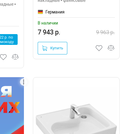
накладные • фаянсовые
ладные •
Германия
В наличии
7 943 р.
9 963 р.
22 р. по
омокоду
Купить