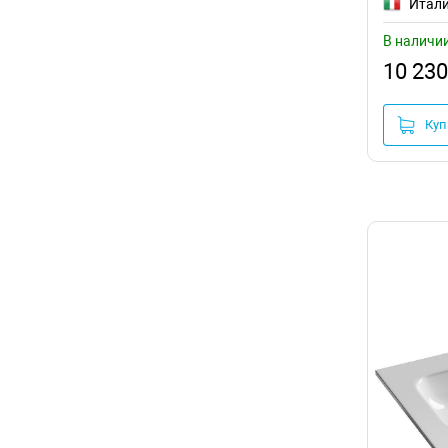
Итал
Geberit
(37)
Белые
В наличи
Оружейная сталь
Gid
(313)
10 230
Слоновая кость
Globo
(20)
Черные
Золото
Grohe
(11)
Куп
Красные
Grossman
(47)
Зеленые
GSI
(41)
Серые
Бежевые
Guralvit
(2)
Медь
Hansgrohe
(8)
Оранжевые
Розовые
Hatria
(24)
Желтые
Holbi
(17)
Хамелеон
Iddis
(14)
Бронза
Хром
Ideal Standard
(95)
С современным дизайном