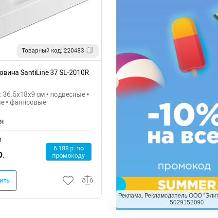
Товарный код: 220483
вина SantiLine 37 SL-2010R
 36.5x18x9 см • подвесные •
е • фаянсовые
ия
и
6 188 р. по
р.
промокоду
ить
Реклама. Рекламодатель ООО "Элит
5029152090