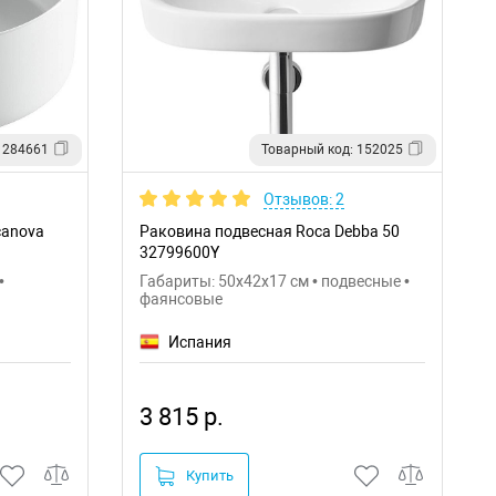
 284661
Товарный код: 152025
Отзывов: 2
canova
Раковина подвесная Roca Debba 50
32799600Y
•
Габариты: 50x42x17 см • подвесные •
фаянсовые
Испания
3 815 р.
Купить