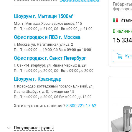
розовые
(25)
Франция
(14)
Габариты:
Aquaton
(66)
фарфоро
желтый
(1)
Турция
(88)
Шоурум г. Мытищи 1500м²
Aqueduto
(29)
Итал
хамелеон
(7)
Швейцария
(27)
М.о., г. Мытищи, Ярославское шоссе, 115
Пн-Пт: с 09:00 до 21:00, Сб - Вс с 09:00 до 21:00
Aqwella
(18)
В наличи
бронза
(2)
Португалия
(19)
Офис продаж и ПВЗ г. Москва
15 334
Arrow
(16)
г. Москва, ул. Нагатинская улица, 2
хром
(14)
Финляндия
(1)
Пн-Пт: с 09:00 — 19:00, Сб-Вс: с 09:00 до 18:00
Art&Max
(79)
Куп
Китай
(27)
Офис продаж г. Санкт-Петербург
Artceram
(147)
г. Санкт-Петербург, ул. Ивана Черных д. 29
Пн-Пт: с 09:00 до 20:00, Сб - Вс: с 09:00 до 20:00
ASB-Woodline
(3)
Шоурум г. Краснодар
Azario
(180)
г. Краснодар, коттеджный посёлок Близкий, ул.
Ивана Шкабуры д. 8, помещение 4,5
Bellezza
(2)
Пн-Пт: с 09:00 до 20:00, Сб-Вс: с 09:00 до 18:00
Хотите уточнить наличие?
8 800 222-17-62
Berges
(1)
Bette
(11)
Популярные группы
beWash
(34)