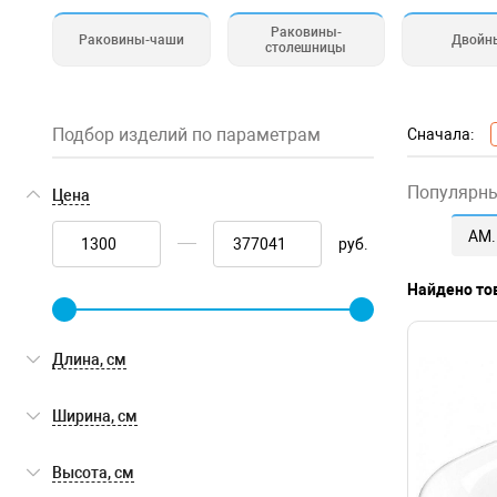
Раковины-
Раковины-чаши
Двойн
столешницы
Подбор изделий по параметрам
Сначала:
Популярн
Цена
AM
руб.
Найдено то
Длина, см
Ширина, см
Высота, см