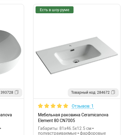
Есть в шоу-руме
 393728
Товарный код: 284672
Отзывов: 1
canova
Мебельная раковина Ceramicanova
Element 80 CN7005
•
Габариты: 81x46.5x12.5 см •
полувстраиваемые • фарфоровые