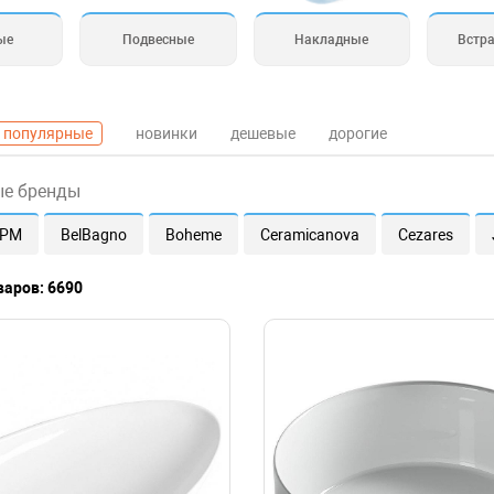
ые
Подвесные
Накладные
Встр
популярные
новинки
дешевые
дорогие
ые бренды
.PM
BelBagno
Boheme
Ceramicanova
Cezares
варов: 6690