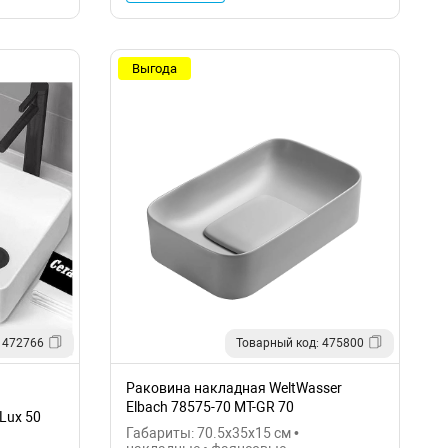
Выгода
 472766
Товарный код: 475800
Раковина накладная WeltWasser
Elbach 78575-70 MT-GR 70
Lux 50
10000008704
Габариты: 70.5x35x15 см •