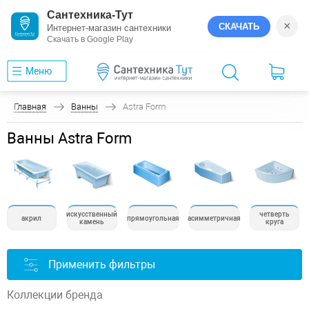
Сантехника-Тут
×
СКАЧАТЬ
Интернет-магазин сантехники
Скачать в Google Play
Меню
Главная
Ванны
Astra Form
Ванны Astra Form
искусственный
четверть
акрил
прямоугольная
асимметричная
камень
круга
Применить фильтры
Коллекции бренда