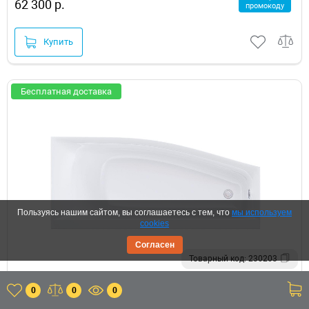
62 300 р.
промокоду
Купить
Бесплатная доставка
Пользуясь нашим сайтом, вы соглашаетесь с тем, что
мы используем
cookies
Согласен
Товарный код: 230203
Ванна из искусственного камня Astra Form Скат 170х75 R
0
0
0
01010015