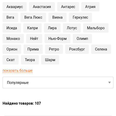
Аквариус
Анастасия
Антарес
Атрия
Вега
Вега Люкс
Виена
Геркулес
Исида
Капри
Лира
Лотус
Мальборо
Монако
Нейт
Нью-Форм
Олимп
Орион
Прима
Ретро
Роксбург
Селена
Скат
Тиора
Шарм
показать больше
Найдено товаров: 107