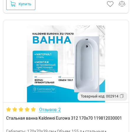
Купить
Товарный код: 002914
Отзывов: 2
Стальная ванна Kaldewei Eurowa 312 170x70 119812030001
Габариты: 170x70x39 см • Объем: 155 л • стальные •