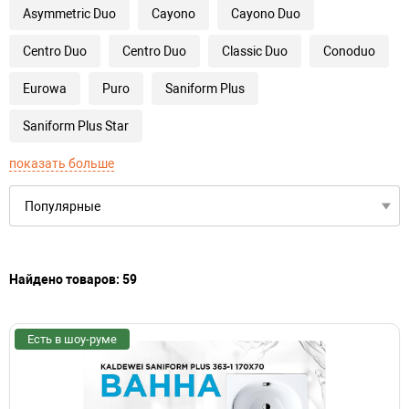
Asymmetric Duo
Cayono
Cayono Duo
Centro Duo
Centro Duo
Classic Duo
Conoduo
Eurowa
Puro
Saniform Plus
Saniform Plus Star
показать больше
Найдено товаров: 59
Есть в шоу-руме