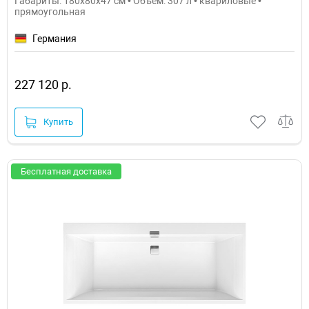
Габариты: 180x80x47 см • Объем: 307 л • квариловые •
прямоугольная
Германия
227 120 р.
Купить
Бесплатная доставка