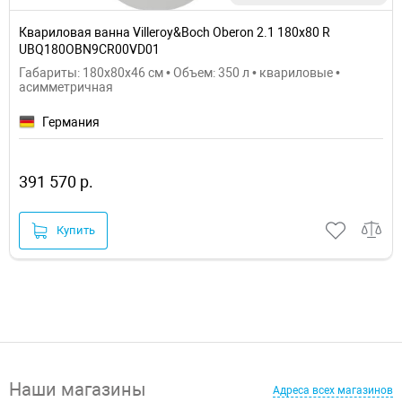
Квариловая ванна Villeroy&Boch Oberon 2.1 180x80 R
UBQ180OBN9CR00VD01
Габариты: 180x80x46 см • Объем: 350 л • квариловые •
асимметричная
Германия
391 570 р.
Купить
Наши магазины
Адреса всех магазинов