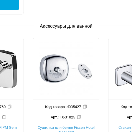
Аксессуары для ванной
 d051760
Код товара: d035427
0
Арт.: FX-31025
M.PM Gem
Сушилка для белья Fixsen Hotel
Стакан