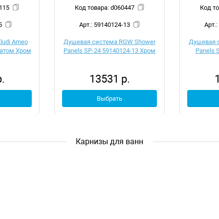
 d052115
Код товара: d060447
5
Арт.: 59140124-13
ludi Ameo
Душевая система RGW Shower
Душевая 
татом Хром
Panels SP-24 59140124-13 Хром
Panels 
.
13531 р.
Выбрать
Карнизы для ванн