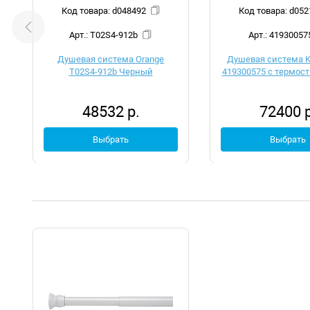
Код товара: d048492
Код товара:
Арт.: T02S4-912b
Арт.: 41930057
Душевая система Orange
Душевая система K
T02S4-912b Черный
419300575 с термос
48532 р.
72400 р
Выбрать
Выбрать