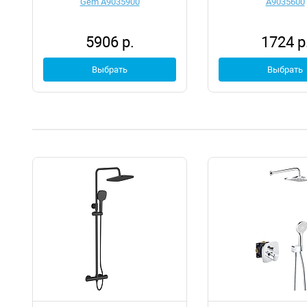
Gem A9035900
A9035600
5906 р.
1724 р
Выбрать
Выбрать