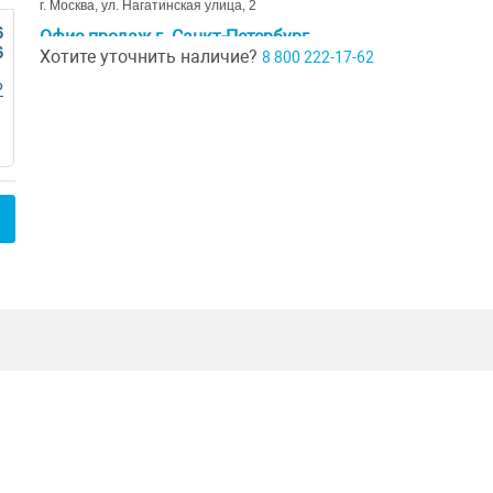
г. Москва, ул. Нагатинская улица, 2
6
Офис продаж г. Санкт-Петербург
6
Хотите уточнить наличие?
8 800 222-17-62
г. Санкт-Петербург, ул. Ивана Черных д. 29
Р
Шоурум г. Краснодар
г. Краснодар, коттеджный посёлок Близкий, ул. Ивана Шкабуры
д. 8, помещение 4,5