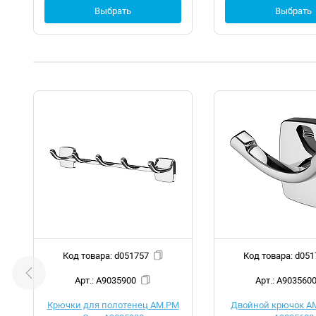
Выбрать
Выбрать
Код товара: d051757
Код товара:
Арт.: A9035900
Арт.: A903560
Крючки для полотенец AM.PM
Двойной крючок A