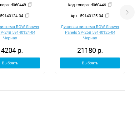
Код товара: d060448
Код товара: d060446
Арт.: 59140124-04
Арт.: 59140125-04
система RGW Shower
Душевая система RGW Shower
SP-24B 59140124-04
Panels SP-25B 59140125-04
Черная
Черная
14204 р.
21180 р.
Выбрать
Выбрать