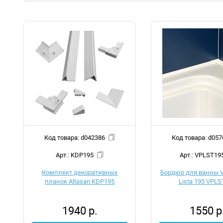
Код товара: d042386
Код товара:
Арт.: KDP195
Арт.: VPLST19
Комплект декоративных
Бордюр для ванны V
планок Altasan KDP195
Lista 195 VPLS
1940 р.
1550 р