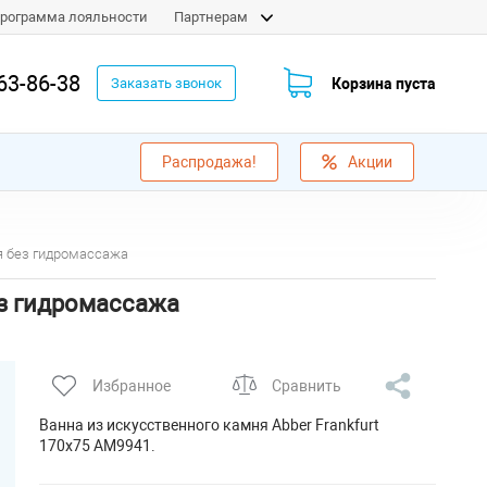
рограмма лояльности
Партнерам
63-86-38
Корзина пуста
Заказать звонок
Распродажа!
Акции
ая без гидромассажа
ез гидромассажа
Избранное
Сравнить
Ванна из искусственного камня Abber Frankfurt
170x75 AM9941.