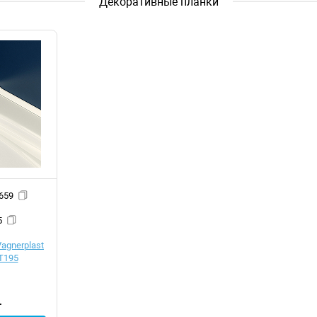
Декоративные планки
 d057659
5
agnerplast
T195
.