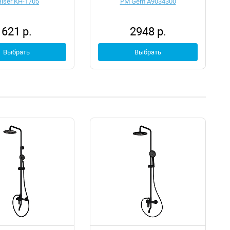
aiser KH-1705
PM Gem A9034300
621 р.
2948 р.
Выбрать
Выбрать