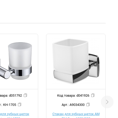
Код товара: d051792
Код товара: d041926
Арт.: KH-1705
Арт.: A9034300
 для зубных щеток
Стакан для зубных щеток AM